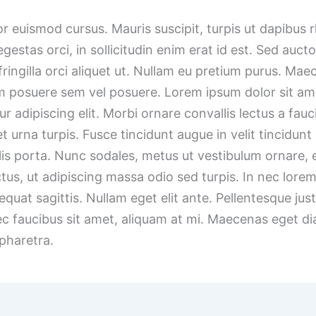
or euismod cursus. Mauris suscipit, turpis ut dapibus 
egestas orci, in sollicitudin enim erat id est. Sed auct
fringilla orci aliquet ut. Nullam eu pretium purus. Ma
 posuere sem vel posuere. Lorem ipsum dolor sit am
r adipiscing elit. Morbi ornare convallis lectus a fauc
t urna turpis. Fusce tincidunt augue in velit tincidunt
lis porta. Nunc sodales, metus ut vestibulum ornare,
ctus, ut adipiscing massa odio sed turpis. In nec lorem
quat sagittis. Nullam eget elit ante. Pellentesque jus
c faucibus sit amet, aliquam at mi. Maecenas eget d
pharetra.