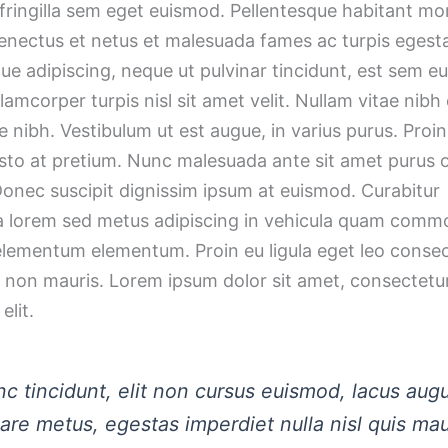
fringilla sem eget euismod. Pellentesque habitant mo
senectus et netus et malesuada fames ac turpis egest
ue adipiscing, neque ut pulvinar tincidunt, est sem 
llamcorper turpis nisl sit amet velit. Nullam vitae nibh
e nibh. Vestibulum ut est augue, in varius purus. Proi
usto at pretium. Nunc malesuada ante sit amet purus 
Donec suscipit dignissim ipsum at euismod. Curabitur
 lorem sed metus adipiscing in vehicula quam comm
 elementum elementum. Proin eu ligula eget leo conse
t non mauris. Lorem ipsum dolor sit amet, consectetu
elit.
c tincidunt, elit non cursus euismod, lacus aug
are metus, egestas imperdiet nulla nisl quis mau