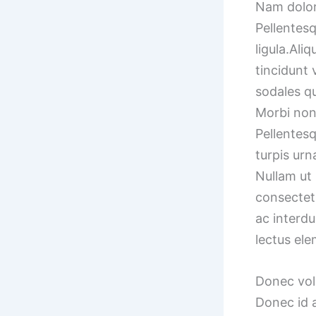
Nam dolor l
Pellentesq
ligula.
Aliq
tincidunt 
sodales q
Morbi non 
Pellentesq
turpis urn
Nullam ut
consectetu
ac interdu
lectus ele
Donec volu
Donec id 