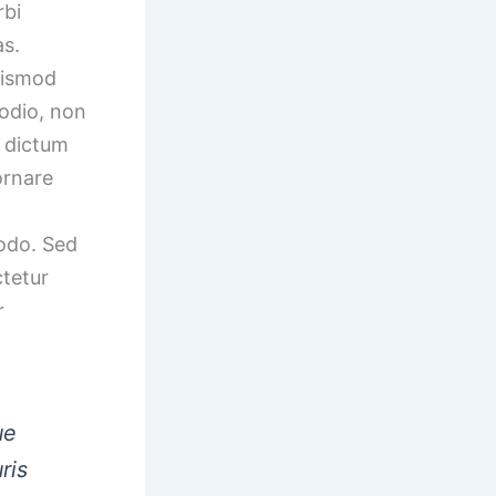
rbi
as.
euismod
 odio, non
n dictum
ornare
odo. Sed
ctetur
r
ue
ris