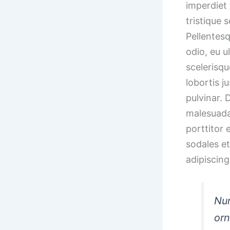
imperdiet 
tristique 
Pellentesq
odio, eu u
scelerisqu
lobortis j
pulvinar. 
malesuada
porttitor
sodales e
adipiscing 
Nun
orn