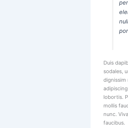
pen
ele
nul
por
Duis dapib
sodales, u
dignissim 
adipiscing
lobortis. P
mollis fau
nunc. Viva
faucibus.