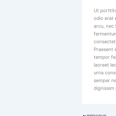
Ut porttit
odio erat 
arcu, nec 
fermentum
consectetu
Praesent e
tempor fe
laoreet le
urna conse
semper ne
dignissim 
PREVIOUS