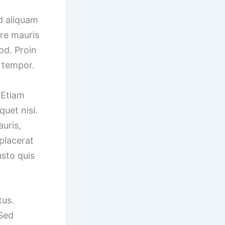
d aliquam
are mauris
od. Proin
m tempor.
 Etiam
quet nisi.
uris,
 placerat
usto quis
tus.
 Sed