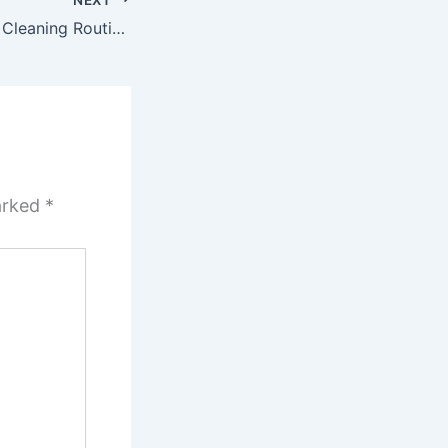
Sweeten Up Your Cleaning Routine
marked
*