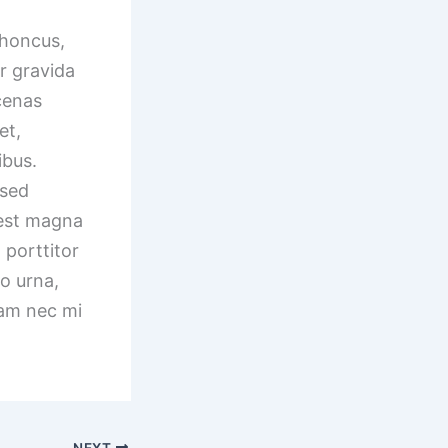
rhoncus,
or gravida
ecenas
et,
ibus.
 sed
 est magna
 porttitor
to urna,
iam nec mi
NEXT