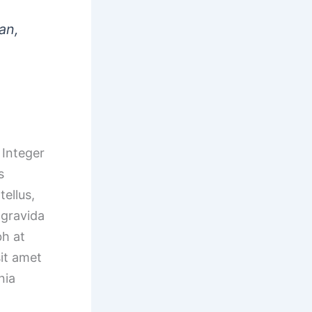
an,
 Integer
s
tellus,
e gravida
bh at
sit amet
nia