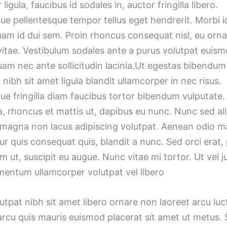
igula, faucibus id sodales in, auctor fringilla libero.
ue pellentesque tempor tellus eget hendrerit. Morbi i
uam id dui sem. Proin rhoncus consequat nisl, eu orn
vitae. Vestibulum sodales ante a purus volutpat euism
uam nec ante sollicitudin lacinia.Ut egestas bibendu
nibh sit amet ligula blandit ullamcorper in nec risus.
ue fringilla diam faucibus tortor bibendum vulputate.
a, rhoncus et mattis ut, dapibus eu nunc. Nunc sed ali
 magna non lacus adipiscing volutpat. Aenean odio ma
r quis consequat quis, blandit a nunc. Sed orci erat,
m ut, suscipit eu augue. Nunc vitae mi tortor. Ut vel j
mentum ullamcorper volutpat vel libero
tpat nibh sit amet libero ornare non laoreet arcu luc
arcu quis mauris euismod placerat sit amet ut metus.