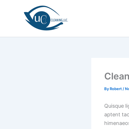
Skip
to
content
Clean
By
Robert
/
N
Quisque li
aptent tac
himenaeos.