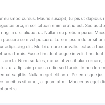
or euismod cursus. Mauris suscipit, turpis ut dapibus 
egestas orci, in sollicitudin enim erat id est. Sed auct
fringilla orci aliquet ut. Nullam eu pretium purus. Ma
 posuere sem vel posuere. Lorem ipsum dolor sit am
r adipiscing elit. Morbi ornare convallis lectus a fauc
t urna turpis. Fusce tincidunt augue in velit tincidunt
lis porta. Nunc sodales, metus ut vestibulum ornare,
ctus, ut adipiscing massa odio sed turpis. In nec lorem
quat sagittis. Nullam eget elit ante. Pellentesque jus
c faucibus sit amet, aliquam at mi. Maecenas eget d
pharetra.