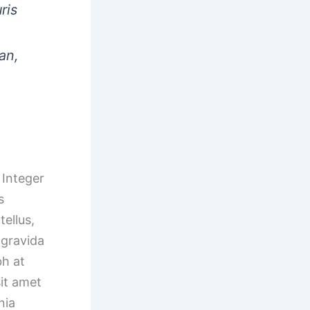
ris
an,
 Integer
s
tellus,
e gravida
bh at
sit amet
nia