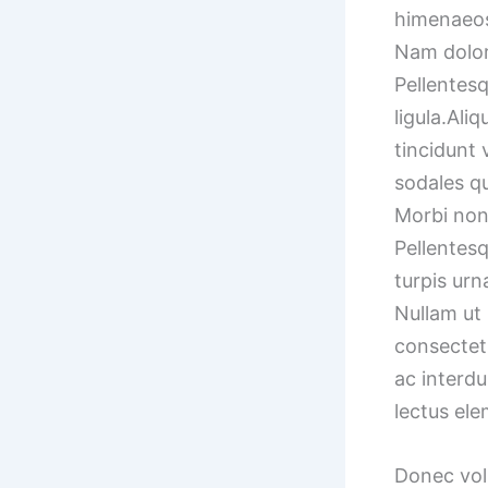
himenaeos.
Nam dolor l
Pellentesq
ligula.
Aliq
tincidunt 
sodales q
Morbi non 
Pellentesq
turpis urn
Nullam ut
consectetu
ac interdu
lectus ele
Donec volu