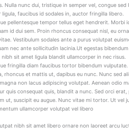
 Nulla nunc dui, tristique in semper vel, congue sed l
igula, faucibus id sodales in, auctor fringilla libero.
ue pellentesque tempor tellus eget hendrerit. Morbi i
uam id dui sem. Proin rhoncus consequat nisl, eu orn
vitae. Vestibulum sodales ante a purus volutpat euism
uam nec ante sollicitudin lacinia.Ut egestas bibendu
nibh sit amet ligula blandit ullamcorper in nec risus.
ue fringilla diam faucibus tortor bibendum vulputate.
a, rhoncus et mattis ut, dapibus eu nunc. Nunc sed ali
 magna non lacus adipiscing volutpat. Aenean odio ma
r quis consequat quis, blandit a nunc. Sed orci erat,
m ut, suscipit eu augue. Nunc vitae mi tortor. Ut vel j
mentum ullamcorper volutpat vel libero
tpat nibh sit amet libero ornare non laoreet arcu luc