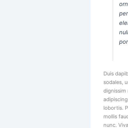
orn
pen
ele
nul
por
Duis dapib
sodales, u
dignissim 
adipiscing
lobortis. P
mollis fau
nunc. Viva