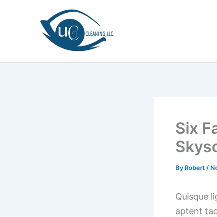
Skip
to
content
Six F
Skys
By
Robert
/
N
Quisque li
aptent tac