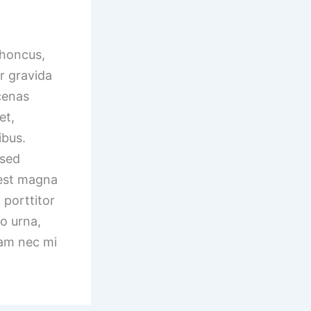
rhoncus,
or gravida
ecenas
et,
ibus.
 sed
 est magna
 porttitor
to urna,
iam nec mi