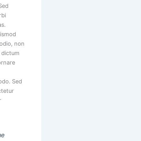
 Sed
rbi
as.
euismod
 odio, non
n dictum
ornare
odo. Sed
ctetur
r
ue