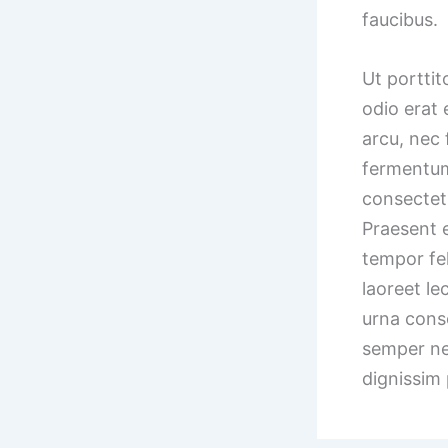
faucibus.
Ut porttit
odio erat 
arcu, nec 
fermentum
consectetu
Praesent e
tempor fe
laoreet le
urna conse
semper ne
dignissim 