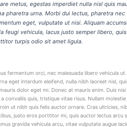
are metus, egestas imperdiet nulla nisl quis mau
a pharetra urna. Morbi dui lectus, pharetra nec
mentum eget, vulputate ut nisi. Aliquam accums
la feugi vehicula, lacus justo semper libero, quis
ttitor turpis odio sit amet ligula.
us fermentum orci, nec malesuada libero vehicula ut.
rna eget interdum eleifend, nulla nibh laoreet nisl, qui
mauris dolor eget mi. Donec at mauris enim. Duis nisi 
 a convallis quis, tristique vitae risus. Nullam molesti
roin ut nibh quis felis auctor ornare. Cras ultricies, ni
cibus, justo eros porttitor mi, quis auctor lectus arcu 
mus gravida vehicula arcu, vitae vulputate augue laci