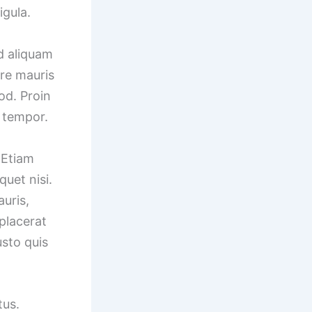
igula.
d aliquam
are mauris
od. Proin
m tempor.
 Etiam
quet nisi.
uris,
 placerat
usto quis
tus.