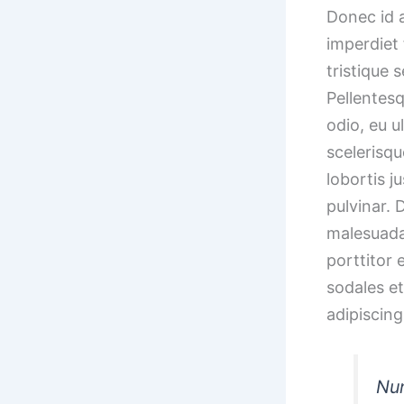
Donec id 
imperdiet 
tristique 
Pellentesq
odio, eu u
scelerisqu
lobortis j
pulvinar. 
malesuada
porttitor
sodales e
adipiscing 
Nun