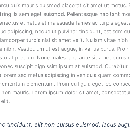
arcu quis mauris euismod placerat sit amet ut metus.
fringilla sem eget euismod. Pellentesque habitant mo
senectus et netus et malesuada fames ac turpis egest
ue adipiscing, neque ut pulvinar tincidunt, est sem 
llamcorper turpis nisl sit amet velit. Nullam vitae nibh
e nibh. Vestibulum ut est augue, in varius purus. Proi
usto at pretium. Nunc malesuada ante sit amet purus 
Donec suscipit dignissim ipsum at euismod. Curabitur
 lorem sed metus adipiscing in vehicula quam comm
 elementum elementum. Proin eu ligula eget leo conse
t non mauris. Lorem ipsum dolor sit amet, consectetu
elit.
c tincidunt, elit non cursus euismod, lacus aug